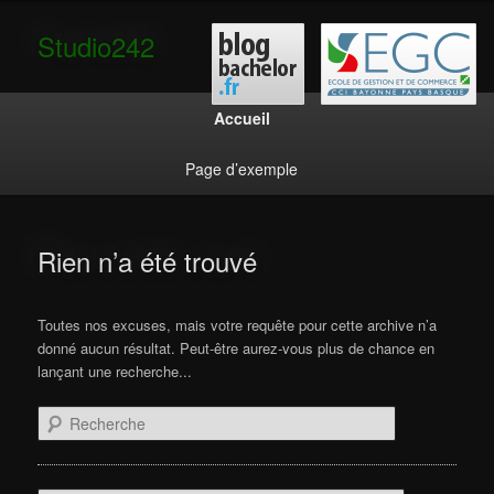
Studio242
Secondary menu
Menu principal
Aller au contenu principal
Aller au contenu secondaire
Aller au contenu principal
Aller au contenu secondaire
Accueil
Page d’exemple
Rien n’a été trouvé
Toutes nos excuses, mais votre requête pour cette archive n’a
donné aucun résultat. Peut-être aurez-vous plus de chance en
lançant une recherche...
Recherche